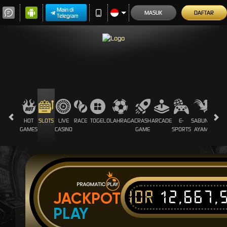
Main di
MASUK
DAFTAR
Telegram
HOT
SLOTS
LIVE
RACE
TOGEL
OLAHRAGA
CRASH
ARCADE
E-
SABUNG
PROM
GAMES
CASINO
GAME
SPORTS
AYAM
IDR
12,667,
JACKPOT
PLAY