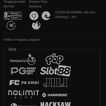
Tanggung Jawab
Browser Yang
Bermain
Didukung
©2026 SELAYAR88. Hak cipta
dilindungi | 18+
Platform Penyedia Layanan
Slots