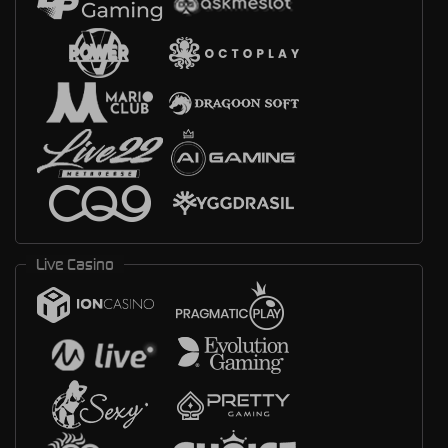
Live Casino