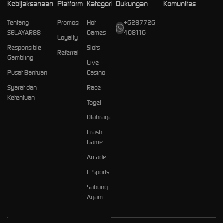
Kebijaksanaan
Platform
Kategori
Dukungan
Komunitas
Tentang
Promosi
Hot
+6287726
SELAYAR88
Games
408116
Loyalty
Responsible
Slots
Referral
Gambling
Live
Pusat Bantuan
Casino
Syarat dan
Race
Ketentuan
Togel
Olahraga
Crash
Game
Arcade
E-Sports
Sabung
Ayam