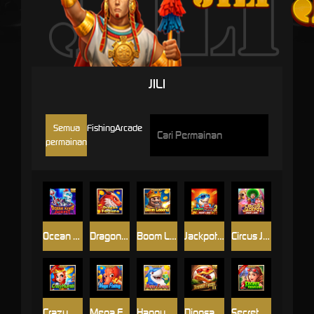
JILI
Semua
Fishing
Arcade
permainan
Ocean King Jackpot
Dragon Fortune
Boom Legend
Jackpot Fishing 2
Circus Jackpot
Crazy Hunter
Mega Fishing
Happy Fishing
Dinosaur Tycoon II
Secret Treasure