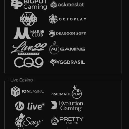
Live Casino