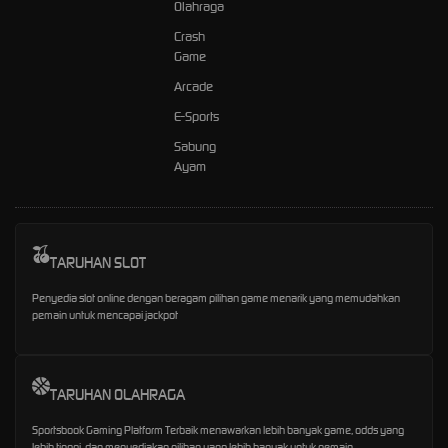
Olahraga
Crash
Game
Arcade
E-Sports
Sabung
Ayam
TARUHAN SLOT
Penyedia slot online dengan beragam pilihan game menarik yang memudahkan
pemain untuk mencapai jackpot
TARUHAN OLAHRAGA
Sportsbook Gaming Platform Terbaik menawarkan lebih banyak game, odds yang
lebih tinggi, dan menyediakan pilihan yang lebih banyak untuk pemain.