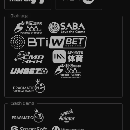
Olahraga
Crash Game