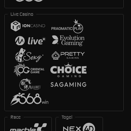
Live Casino
Race
Togel