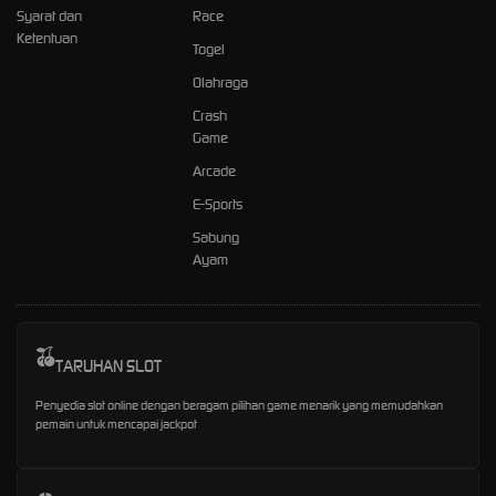
Syarat dan
Race
Ketentuan
Togel
Olahraga
Crash
Game
Arcade
E-Sports
Sabung
Ayam
TARUHAN SLOT
Penyedia slot online dengan beragam pilihan game menarik yang memudahkan
pemain untuk mencapai jackpot