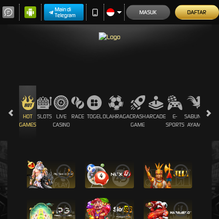
Main di
MASUK
DAFTAR
Telegram
HOT
SLOTS
LIVE
RACE
TOGEL
OLAHRAGA
CRASH
ARCADE
E-
SABUNG
PROM
GAMES
CASINO
GAME
SPORTS
AYAM
i
i
i
i
i
i