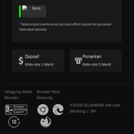
* Selama bank maintenance dan bank offline deposit dan penarikan
tidak dapat diproses
Deposit
Penarikan
Rata-rata 3 Menit
Rata-rata 5 Menit
Tanggung Jawab
Browser Yang
Bermain
Didukung
©2026 SELAYAR88. Hak cipta
dilindungi | 18+