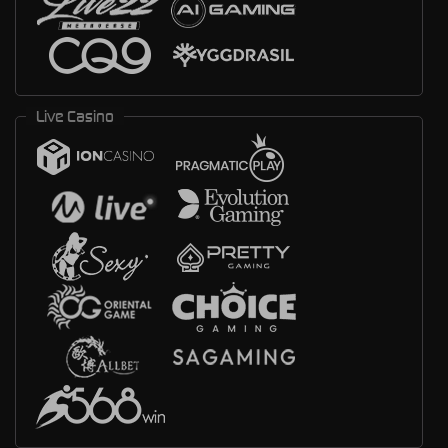
Live Casino