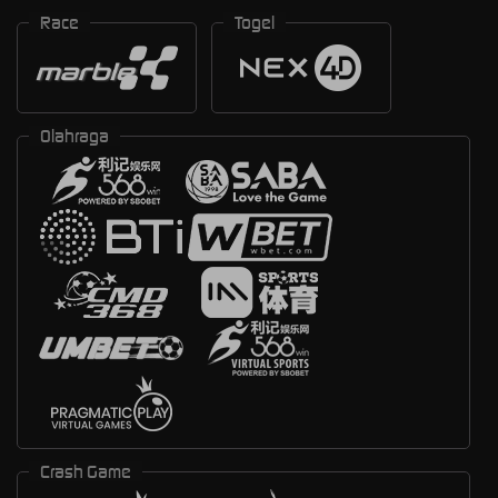
Race
Togel
Olahraga
Crash Game