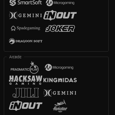
Arcade