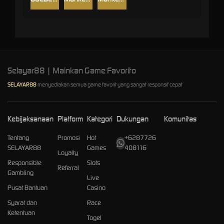
Selayar88 | Mainkan Game Favorito
SELAYAR88
menyediakan semua game favorit yang sangat responsif cepat
Kebijaksanaan
Platform
Kategori
Dukungan
Komunitas
Tentang
Promosi
Hot
+6287726
SELAYAR88
Games
408116
Loyalty
Responsible
Slots
Referral
Gambling
Live
Pusat Bantuan
Casino
Syarat dan
Race
Ketentuan
Togel