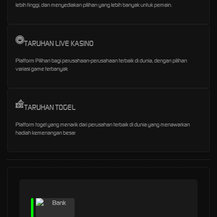
lebih tinggi, dan menyediakan pilihan yang lebih banyak untuk pemain.
TARUHAN LIVE KASINO
Platform Pilihan bagi perusahaan-perusahaan terbaik di dunia, dengan pilihan
variasi game terbanyak
TARUHAN TOGEL
Platform togel yang menarik dari perusahan terbaik di dunia yang menawarkan
hadiah kemenangan besar