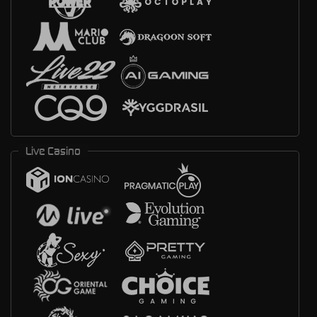
Live Casino