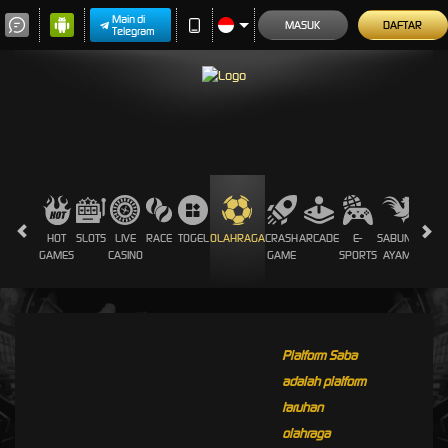
Main di
MASUK
DAFTAR
Telegram
HOT
SLOTS
LIVE
RACE
TOGEL
OLAHRAGA
CRASH
ARCADE
E-
SABUNG
PROM
GAMES
CASINO
GAME
SPORTS
AYAM
Platform Saba
adalah platform
taruhan
olahraga