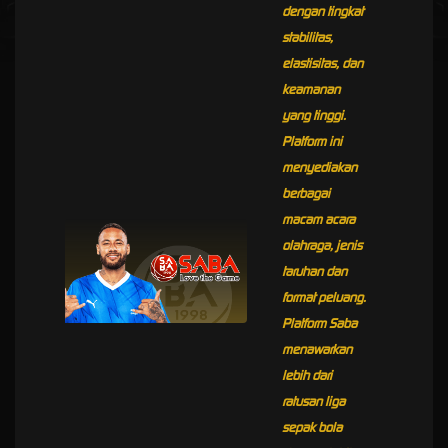
dengan tingkat
stabilitas,
elastisitas, dan
keamanan
yang tinggi.
Platform ini
menyediakan
berbagai
macam acara
olahraga, jenis
taruhan dan
format peluang.
Platform Saba
menawarkan
lebih dari
ratusan liga
sepak bola