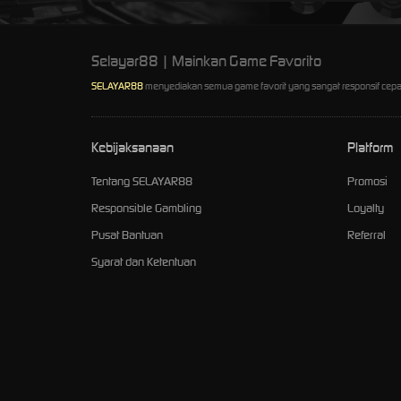
Selayar88 | Mainkan Game Favorito
SELAYAR88
menyediakan semua game favorit yang sangat responsif cepa
Kebijaksanaan
Platform
Tentang SELAYAR88
Promosi
Responsible Gambling
Loyalty
Pusat Bantuan
Referral
Syarat dan Ketentuan