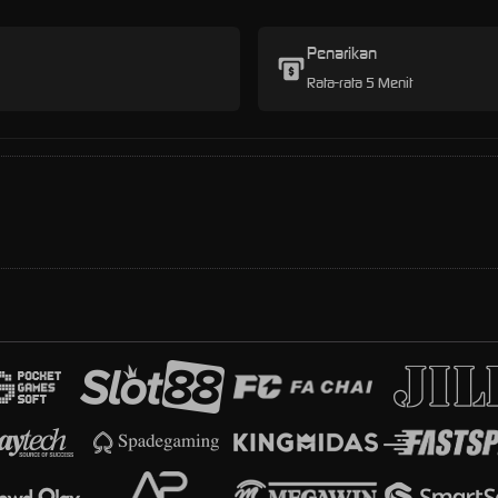
Penarikan
Rata-rata 5 Menit