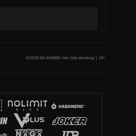
©2026 SELAYAR88. Hak cipta dilindungi | 18+