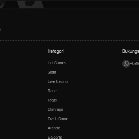
t
Kategori
Dukung
Hot Games
+62
Slots
Live Casino
Race
Togel
Olahraga
Crash Game
Arcade
E-Sports