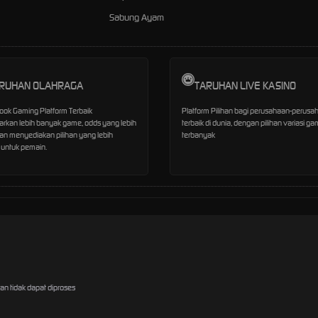
Sabung Ayam
RUHAN OLAHRAGA
TARUHAN LIVE KASINO
ook Gaming Platform Terbaik
Platform Pilihan bagi perusahaan-perusa
kan lebih banyak game, odds yang lebih
terbaik di dunia, dengan pilihan variasi g
 dan menyediakan pilihan yang lebih
terbanyak
untuk pemain.
an tidak dapat diproses